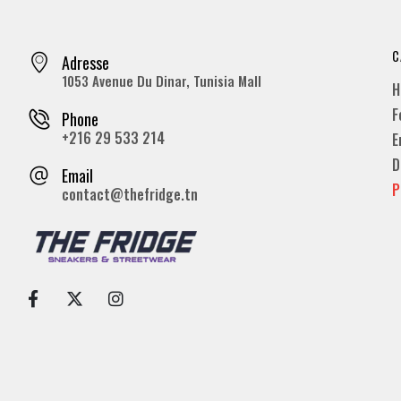
C
Adresse
1053 Avenue Du Dinar, Tunisia Mall
H
F
Phone
+216 29 533 214
E
D
Email
P
contact@thefridge.tn