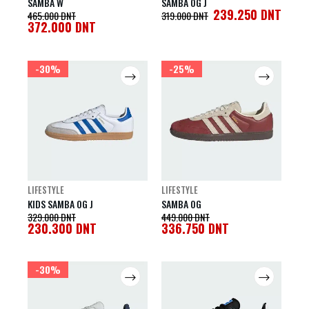
SAMBA W
SAMBA OG J
239.250
DNT
465.000
DNT
319.000
DNT
372.000
DNT
-30%
-25%
LIFESTYLE
LIFESTYLE
KIDS SAMBA OG J
SAMBA OG
329.000
DNT
449.000
DNT
230.300
DNT
336.750
DNT
-30%