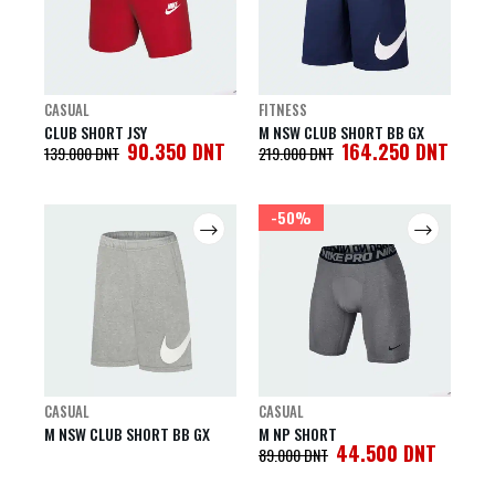
CASUAL
FITNESS
CLUB SHORT JSY
M NSW CLUB SHORT BB GX
90.350
DNT
164.250
DNT
139.000
DNT
219.000
DNT
-50%
CASUAL
CASUAL
M NSW CLUB SHORT BB GX
M NP SHORT
44.500
DNT
89.000
DNT