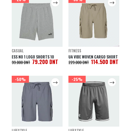
CASUAL
FITNESS
ESS NO 1 LOGO SHORTS 10
UA VIBE WOVEN CARGO SHORT
79.200
DNT
114.500
DNT
99.000
DNT
229.000
DNT
-50%
-25%
LIFESTYLE
LIFESTYLE