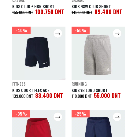
CASUAL
CASUAL
KIDS CLUB + HBR SHORT
KIDS NSW CLUB SHORT
100.750
DNT
89.400
DNT
155.000
DNT
149.000
DNT
-40%
-50%
FITNESS
RUNNING
KIDS COURT FLEX ACE
KIDS YB LOGO SHORT
83.400
DNT
55.000
DNT
139.000
DNT
110.000
DNT
-35%
-25%