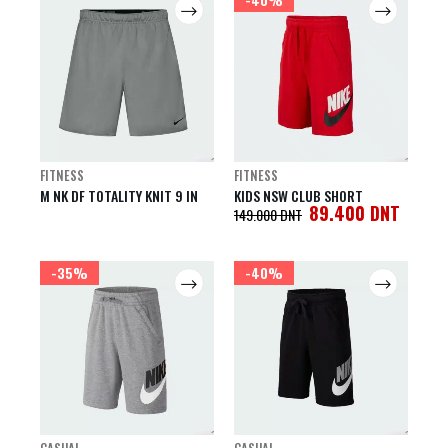
FITNESS
FITNESS
M NK DF TOTALITY KNIT 9 IN
KIDS NSW CLUB SHORT
89.400
DNT
149.000
DNT
-35%
-40%