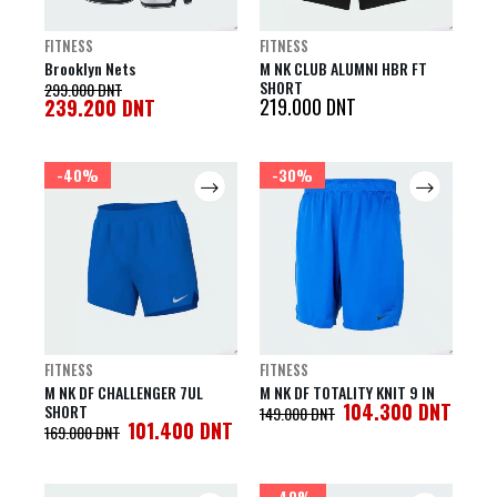
FITNESS
FITNESS
Brooklyn Nets
M NK CLUB ALUMNI HBR FT
SHORT
299.000
DNT
219.000
DNT
239.200
DNT
-40%
-30%
FITNESS
FITNESS
M NK DF CHALLENGER 7UL
M NK DF TOTALITY KNIT 9 IN
104.300
DNT
SHORT
149.000
DNT
101.400
DNT
169.000
DNT
-40%