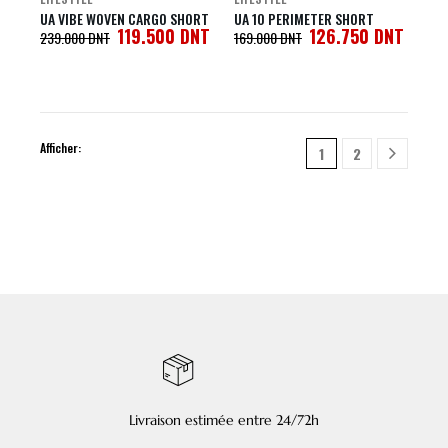
UA VIBE WOVEN CARGO SHORT
UA 10 PERIMETER SHORT
119.500
DNT
126.750
DNT
239.000
DNT
169.000
DNT
Afficher:
1
2
Livraison estimée entre 24/72h