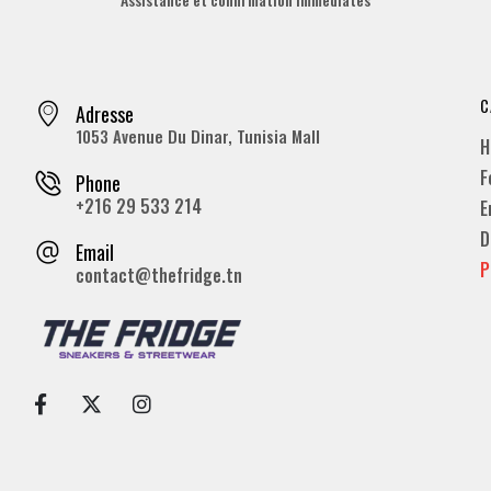
C
Adresse
1053 Avenue Du Dinar, Tunisia Mall
H
F
Phone
+216 29 533 214
E
D
Email
P
contact@thefridge.tn