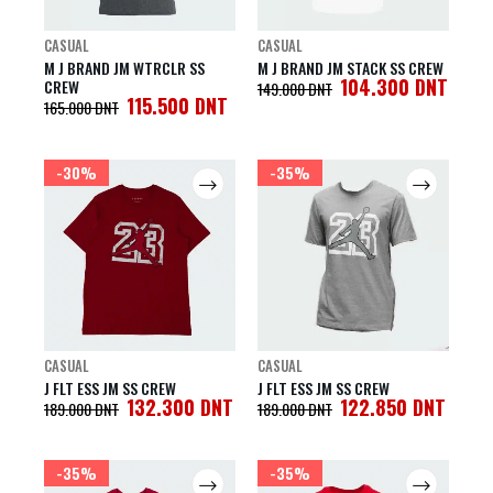
CASUAL
CASUAL
M J BRAND JM WTRCLR SS
M J BRAND JM STACK SS CREW
104.300
DNT
CREW
149.000
DNT
115.500
DNT
165.000
DNT
-30%
-35%
CASUAL
CASUAL
J FLT ESS JM SS CREW
J FLT ESS JM SS CREW
132.300
DNT
122.850
DNT
189.000
DNT
189.000
DNT
-35%
-35%