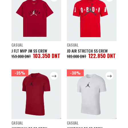
CASUAL
CASUAL
J FLT MVP JM SS CREW
JD AIR STRETCH SS CREW
103.350
DNT
122.850
DNT
159.000
DNT
189.000
DNT
-35%
-30%
CASUAL
CASUAL