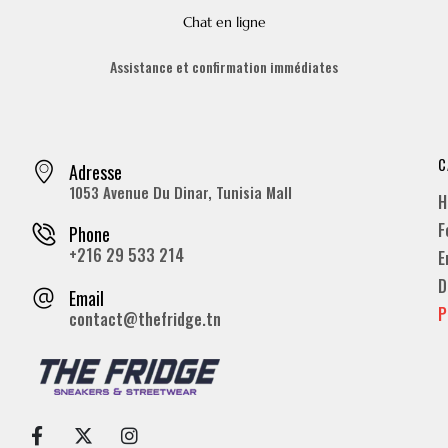
Chat en ligne
Assistance et confirmation immédiates
C
Adresse
1053 Avenue Du Dinar, Tunisia Mall
H
F
Phone
+216 29 533 214
E
D
Email
P
contact@thefridge.tn