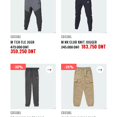
CASUAL
CASUAL
M TCH FLC JGGR
M NK CLUB KNIT JOGGER
183.750
DNT
479.000
DNT
245.000
DNT
359.250
DNT
-30%
-35%
CASUAL
CASUAL