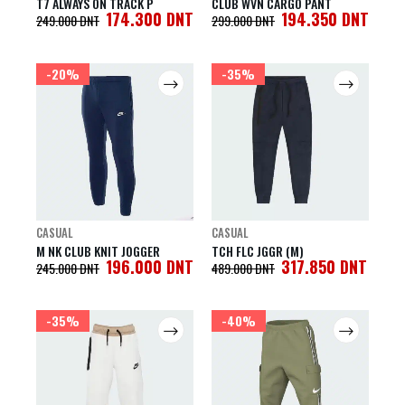
T7 ALWAYS ON TRACK P
CLUB WVN CARGO PANT
174.300
DNT
194.350
DNT
249.000
DNT
299.000
DNT
-20%
-35%
CASUAL
CASUAL
M NK CLUB KNIT JOGGER
TCH FLC JGGR (M)
196.000
DNT
317.850
DNT
245.000
DNT
489.000
DNT
-35%
-40%