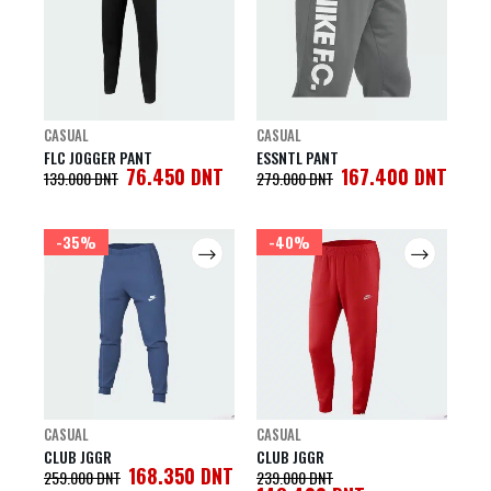
CASUAL
CASUAL
FLC JOGGER PANT
ESSNTL PANT
76.450
DNT
167.400
DNT
139.000
DNT
279.000
DNT
-35%
-40%
CASUAL
CASUAL
CLUB JGGR
CLUB JGGR
168.350
DNT
259.000
DNT
239.000
DNT