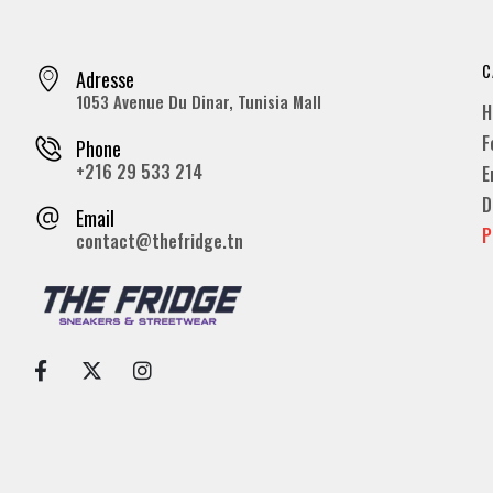
C
Adresse
1053 Avenue Du Dinar, Tunisia Mall
H
F
Phone
+216 29 533 214
E
D
Email
P
contact@thefridge.tn