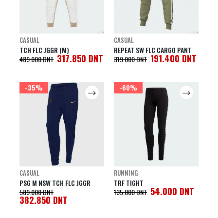
CASUAL
CASUAL
TCH FLC JGGR (M)
REPEAT SW FLC CARGO PANT
317.850
DNT
191.400
DNT
489.000
DNT
319.000
DNT
-35%
-60%
CASUAL
RUNNING
PSG M NSW TCH FLC JGGR
TRF TIGHT
54.000
DNT
589.000
DNT
135.000
DNT
382.850
DNT