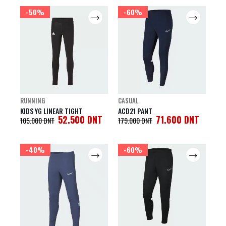
-50%
-60%
RUNNING
CASUAL
KIDS YG LINEAR TIGHT
ACD21 PANT
52.500
DNT
71.600
DNT
105.000
DNT
179.000
DNT
-40%
-60%