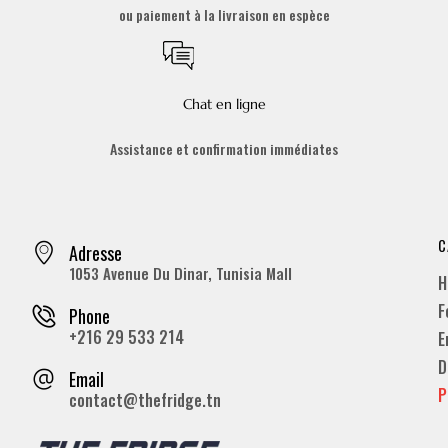
ou paiement à la livraison en espèce
Chat en ligne
Assistance et confirmation immédiates
C
Adresse
1053 Avenue Du Dinar, Tunisia Mall
H
F
Phone
+216 29 533 214
E
D
Email
P
contact@thefridge.tn