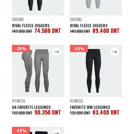
CASUAL
CASUAL
RIVAL FLEECE JOGGERS
RIVAL FLEECE JOGGERS
74.500
DNT
89.400
DNT
149.000
DNT
149.000
DNT
-35%
-40%
FITNESS
FITNESS
UA FAVORITE LEGGINGS
FAVORITE WM LEGGINGS
90.350
DNT
83.400
DNT
139.000
DNT
139.000
DNT
-40%