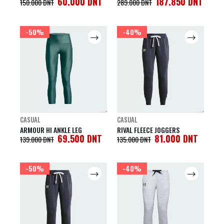
60.000
DNT
187.850
DNT
150.000
DNT
289.000
DNT
-50%
-40%
CASUAL
CASUAL
ARMOUR HI ANKLE LEG
RIVAL FLEECE JOGGERS
69.500
DNT
81.000
DNT
139.000
DNT
135.000
DNT
-50%
-40%