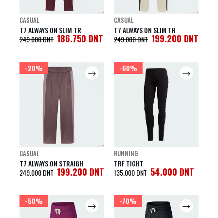
CASUAL
CASUAL
T7 ALWAYS ON SLIM TR
T7 ALWAYS ON SLIM TR
186.750
DNT
199.200
DNT
249.000
DNT
249.000
DNT
-20%
-60%
CASUAL
RUNNING
T7 ALWAYS ON STRAIGH
TRF TIGHT
199.200
DNT
54.000
DNT
249.000
DNT
135.000
DNT
-50%
-70%