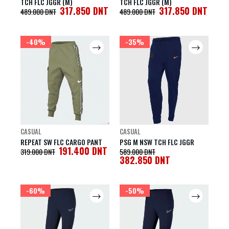
TCH FLC JGGR (M)
TCH FLC JGGR (M)
317.850
DNT
317.850
DNT
489.000
DNT
489.000
DNT
-40%
-35%
CASUAL
CASUAL
REPEAT SW FLC CARGO PANT
PSG M NSW TCH FLC JGGR
191.400
DNT
319.000
DNT
589.000
DNT
382.850
DNT
-60%
-50%