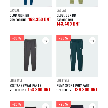
CASUAL
CASUAL
CLUB JGGR BB
CLUB JGGR BB
168.350
DNT
259.000
DNT
239.000
DNT
143.400
DNT
-30%
-30%
LIFESTYLE
LIFESTYLE
ESS TAPE SWEAT PANTS
PUMA SPORT POLY PANT
153.300
DNT
139.300
DNT
219.000
DNT
199.000
DNT
-25%
-25%