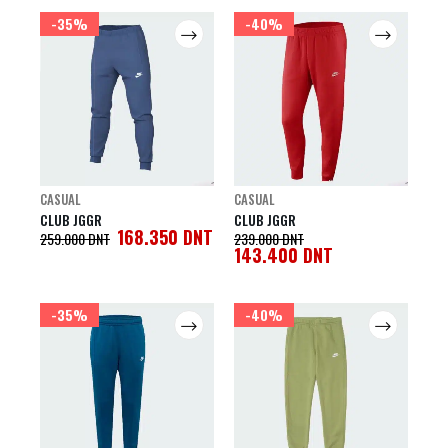
-35%
-40%
CASUAL
CASUAL
CLUB JGGR
CLUB JGGR
168.350
DNT
259.000
DNT
239.000
DNT
143.400
DNT
-35%
-40%