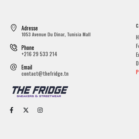
C
Adresse
1053 Avenue Du Dinar, Tunisia Mall
H
F
Phone
+216 29 533 214
E
D
Email
P
contact@thefridge.tn