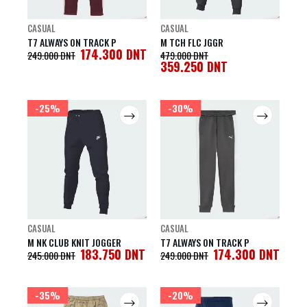
CASUAL
CASUAL
T7 ALWAYS ON TRACK P
M TCH FLC JGGR
174.300
DNT
249.000
DNT
479.000
DNT
359.250
DNT
-25%
-30%
CASUAL
CASUAL
M NK CLUB KNIT JOGGER
T7 ALWAYS ON TRACK P
183.750
DNT
174.300
DNT
245.000
DNT
249.000
DNT
-35%
-20%