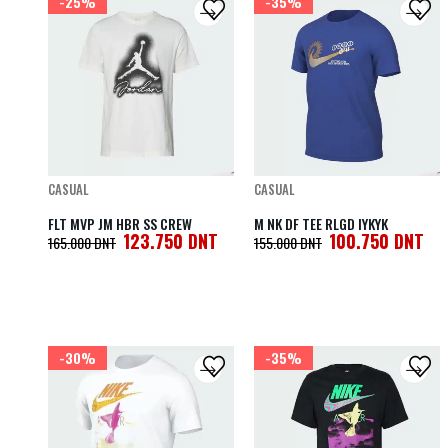
-25%
-35%
CASUAL
CASUAL
FLT MVP JM HBR SS CREW
M NK DF TEE RLGD IYKYK
123.750
DNT
100.750
DNT
165.000
DNT
155.000
DNT
-30%
-35%