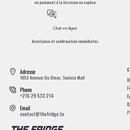
ou paiement à la livraison en espèce
Chat en ligne
Assistance et confirmation immédiates
C
Adresse
1053 Avenue Du Dinar, Tunisia Mall
H
F
Phone
+216 29 533 214
E
D
Email
P
contact@thefridge.tn