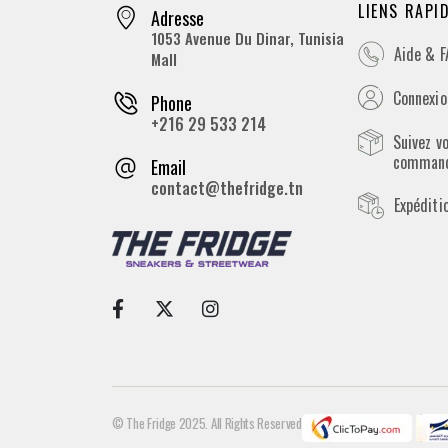
LIENS RAPI
Adresse
1053 Avenue Du Dinar, Tunisia
Aide & 
Mall
Connexion
Phone
+216 29 533 214
Suivez v
comman
Email
contact@thefridge.tn
Expéditi
© The Fridge 2025. All Rights Reserved