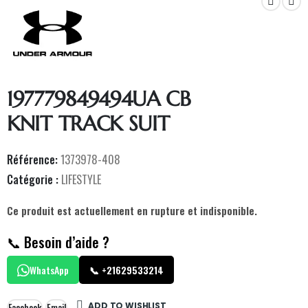
197779849494UA CB
KNIT TRACK SUIT
Référence:
1373978-408
Catégorie :
LIFESTYLE
Ce produit est actuellement en rupture et indisponible.
📞 Besoin d’aide ?
WhatsApp
📞 +21629533214
ADD TO WISHLIST
Facebook
Email