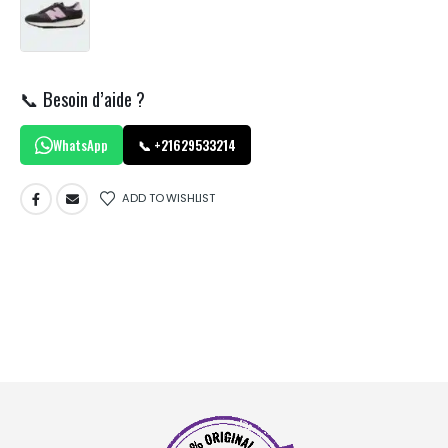
📞 Besoin d’aide ?
WhatsApp
📞 +21629533214
ADD TO WISHLIST