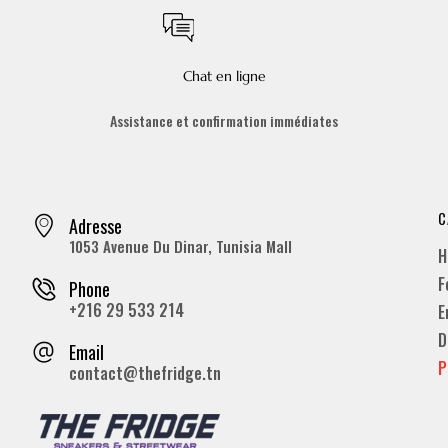
Chat en ligne
Assistance et confirmation immédiates
C
Adresse
1053 Avenue Du Dinar, Tunisia Mall
H
F
Phone
+216 29 533 214
E
D
Email
P
contact@thefridge.tn