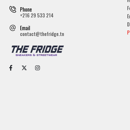
F
Phone
+216 29 533 214
E
D
Email
P
contact@thefridge.tn