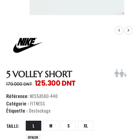
5 VOLLEY SHORT
125.300
DNT
179.000
DNT
Référence:
NESSA560-440
Catégorie :
FITNESS
Étiquette :
Destockage
L
M
S
XL
TAILLE
EFFACER