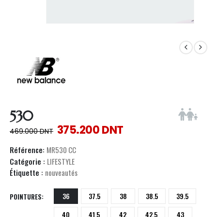
530
375.200
DNT
469.000
DNT
Référence:
MR530 CC
Catégorie :
LIFESTYLE
Étiquette :
nouveautés
36
37.5
38
38.5
39.5
POINTURES
40
41.5
42
42.5
43