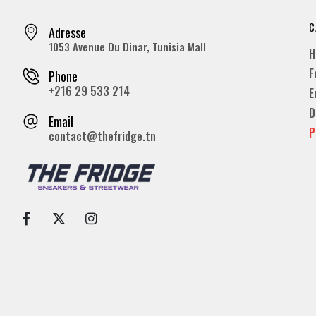
C
Adresse
1053 Avenue Du Dinar, Tunisia Mall
H
F
Phone
+216 29 533 214
E
D
Email
P
contact@thefridge.tn