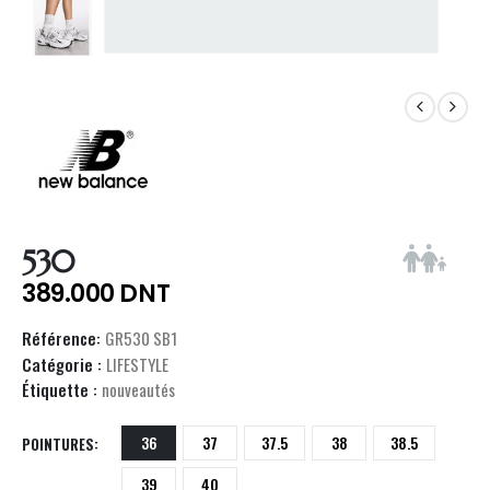
530
389.000
DNT
Référence:
GR530 SB1
Catégorie :
LIFESTYLE
Étiquette :
nouveautés
36
37
37.5
38
38.5
POINTURES
39
40