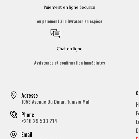
Paiement en ligne Sécurisé
ou paiement à la livraison en espèce
Chat en ligne
Assistance et confirmation immédiates
C
Adresse
1053 Avenue Du Dinar, Tunisia Mall
H
F
Phone
+216 29 533 214
E
D
Email