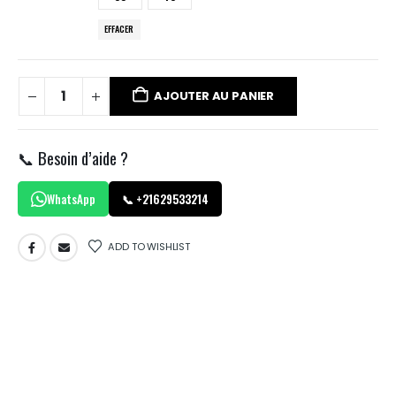
EFFACER
AJOUTER AU PANIER
📞 Besoin d’aide ?
WhatsApp
📞 +21629533214
ADD TO WISHLIST