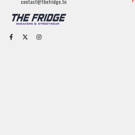
P
contact@thefridge.tn