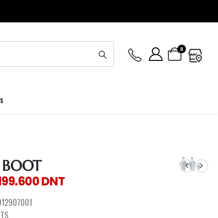
0
ES
 BOOT
199.600
DNT
012907001
OTS