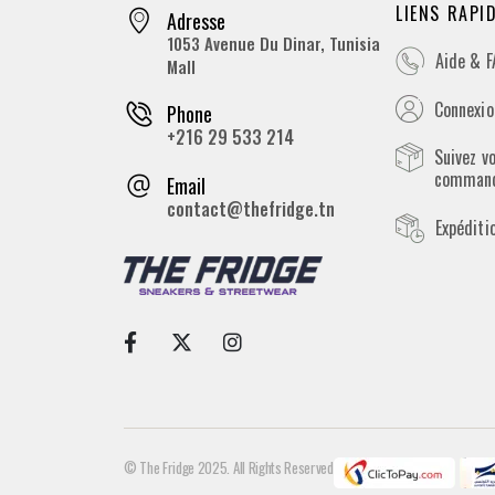
LIENS RAPI
Adresse
1053 Avenue Du Dinar, Tunisia
Aide & 
Mall
Connexion
Phone
+216 29 533 214
Suivez v
comman
Email
contact@thefridge.tn
Expéditi
© The Fridge 2025. All Rights Reserved