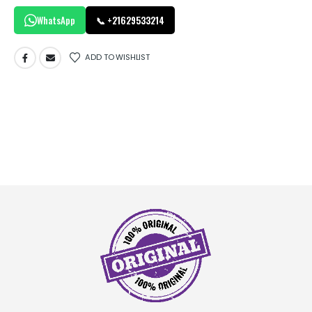
WhatsApp
📞 +21629533214
ADD TO WISHLIST