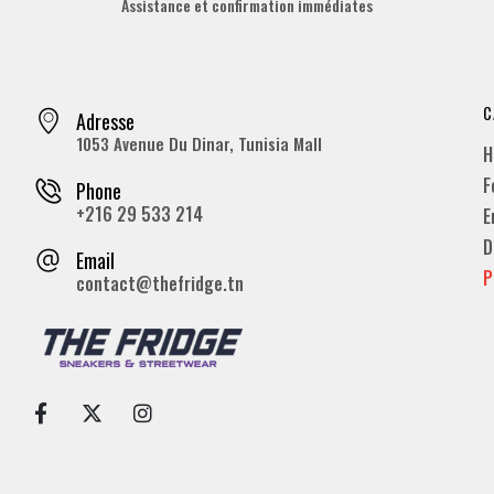
Assistance et confirmation immédiates
C
Adresse
1053 Avenue Du Dinar, Tunisia Mall
H
F
Phone
+216 29 533 214
E
D
Email
P
contact@thefridge.tn