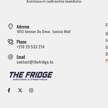
Assistance et confirmation immédiates
C
Adresse
1053 Avenue Du Dinar, Tunisia Mall
H
F
Phone
+216 29 533 214
E
D
Email
P
contact@thefridge.tn