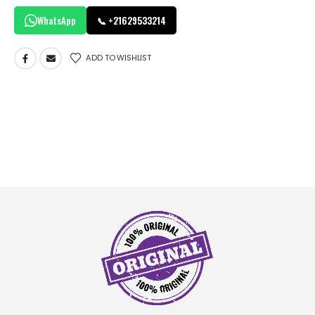
WhatsApp
📞 +21629533214
ADD TO WISHLIST