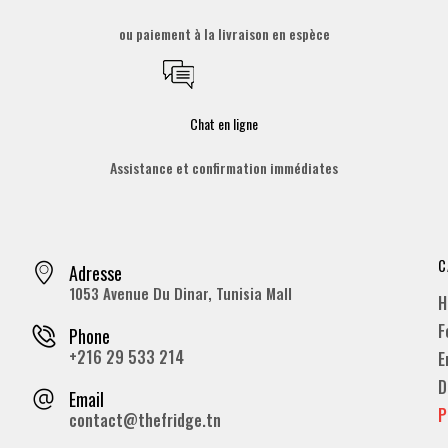
ou paiement à la livraison en espèce
Chat en ligne
Assistance et confirmation immédiates
C
Adresse
1053 Avenue Du Dinar, Tunisia Mall
H
F
Phone
+216 29 533 214
E
D
Email
P
contact@thefridge.tn