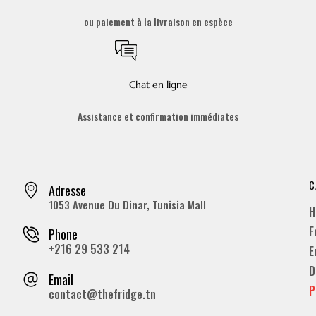
ou paiement à la livraison en espèce
Chat en ligne
Assistance et confirmation immédiates
C
Adresse
1053 Avenue Du Dinar, Tunisia Mall
H
F
Phone
+216 29 533 214
E
D
Email
P
contact@thefridge.tn