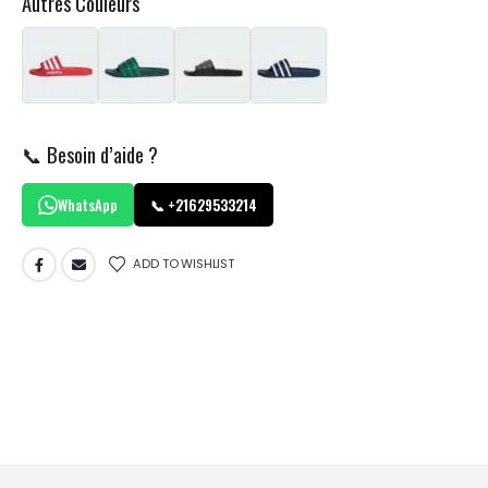
Autres Couleurs
📞 Besoin d’aide ?
WhatsApp
📞 +21629533214
ADD TO WISHLIST