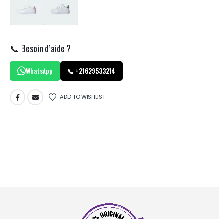
📞 Besoin d’aide ?
WhatsApp
📞 +21629533214
ADD TO WISHLIST