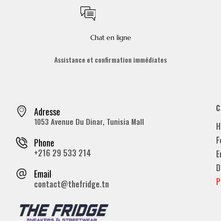
Chat en ligne
Assistance et confirmation immédiates
C
Adresse
1053 Avenue Du Dinar, Tunisia Mall
H
F
Phone
+216 29 533 214
E
D
Email
P
contact@thefridge.tn