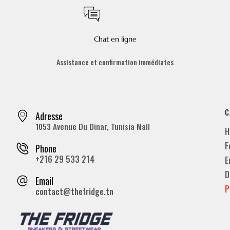
Chat en ligne
Assistance et confirmation immédiates
C
Adresse
1053 Avenue Du Dinar, Tunisia Mall
H
F
Phone
+216 29 533 214
E
D
Email
P
contact@thefridge.tn