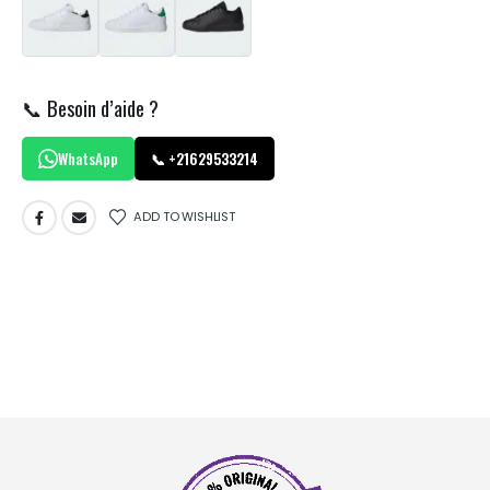
📞 Besoin d’aide ?
WhatsApp
📞 +21629533214
ADD TO WISHLIST