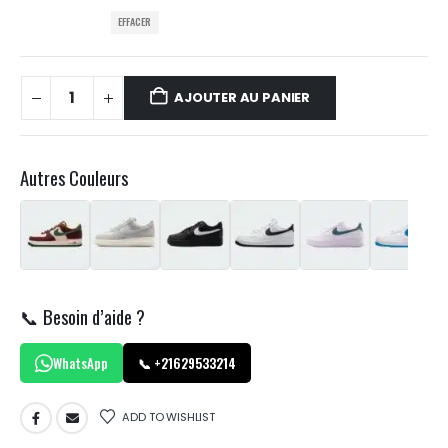
EFFACER
AJOUTER AU PANIER
Autres Couleurs
📞 Besoin d’aide ?
WhatsApp
📞 +21629533214
ADD TO WISHLIST