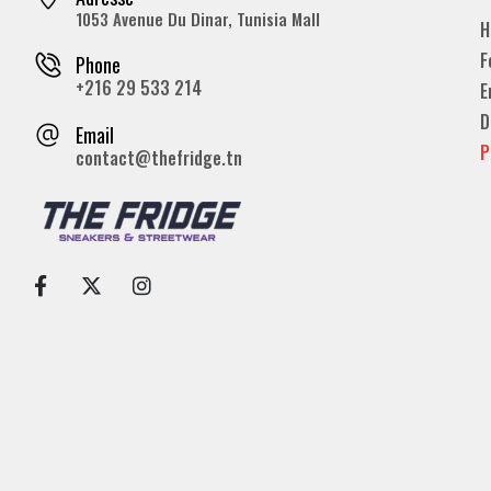
1053 Avenue Du Dinar, Tunisia Mall
H
F
Phone
+216 29 533 214
E
D
Email
P
contact@thefridge.tn