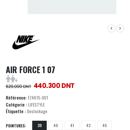
AIR FORCE 1 07
440.300
DNT
629.000
DNT
Référence:
FZ4615-001
Catégorie :
LIFESTYLE
Étiquette :
Destockage
39
40
41
42
45
POINTURES