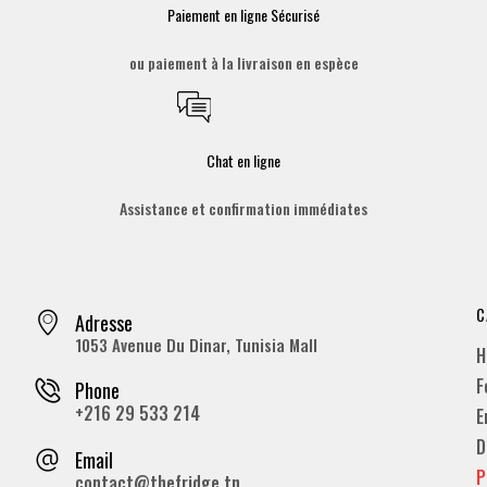
Paiement en ligne Sécurisé
ou paiement à la livraison en espèce
Chat en ligne
Assistance et confirmation immédiates
C
Adresse
1053 Avenue Du Dinar, Tunisia Mall
H
F
Phone
+216 29 533 214
E
D
Email
P
contact@thefridge.tn