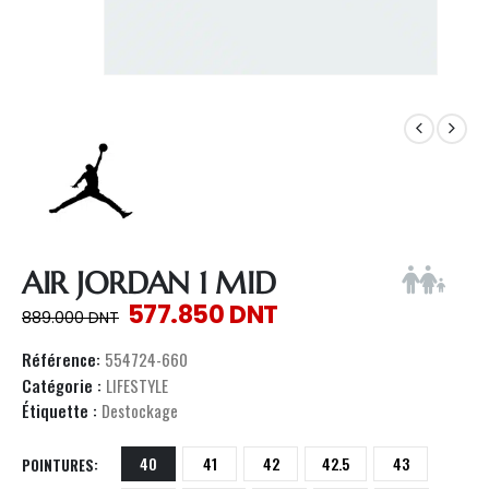
AIR JORDAN 1 MID
577.850
DNT
889.000
DNT
Référence:
554724-660
Catégorie :
LIFESTYLE
Étiquette :
Destockage
40
41
42
42.5
43
POINTURES