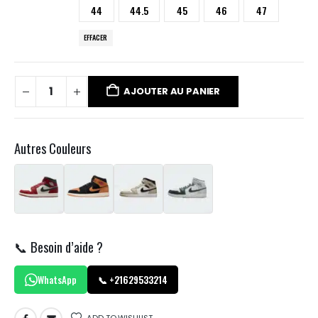
44
44.5
45
46
47
EFFACER
AJOUTER AU PANIER
Autres Couleurs
📞 Besoin d’aide ?
WhatsApp
📞 +21629533214
ADD TO WISHLIST