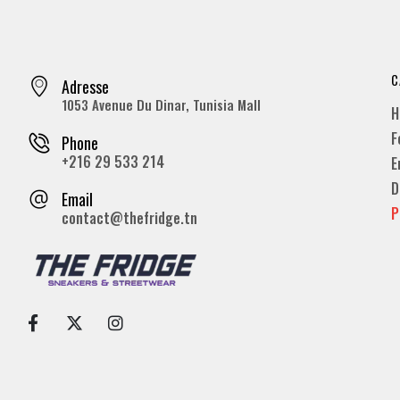
C
Adresse
1053 Avenue Du Dinar, Tunisia Mall
H
F
Phone
+216 29 533 214
E
D
Email
P
contact@thefridge.tn