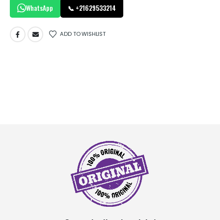
WhatsApp
📞 +21629533214
ADD TO WISHLIST