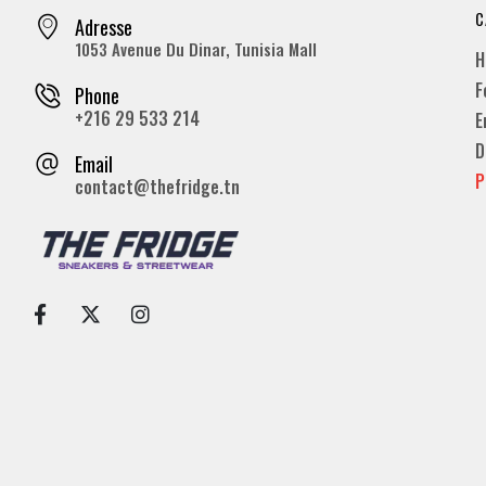
C
Adresse
1053 Avenue Du Dinar, Tunisia Mall
H
F
Phone
+216 29 533 214
E
D
Email
P
contact@thefridge.tn