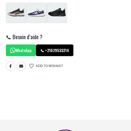
📞 Besoin d’aide ?
WhatsApp
📞 +21629533214
ADD TO WISHLIST