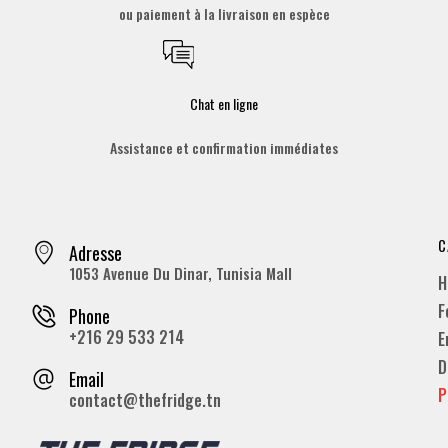
ou paiement à la livraison en espèce
Chat en ligne
Assistance et confirmation immédiates
C
Adresse
1053 Avenue Du Dinar, Tunisia Mall
H
F
Phone
+216 29 533 214
E
D
Email
P
contact@thefridge.tn