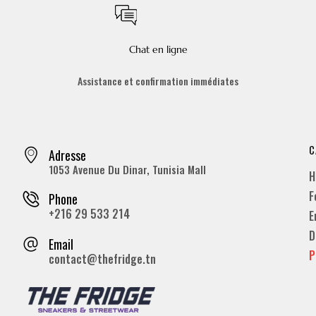
Chat en ligne
Assistance et confirmation immédiates
C
Adresse
1053 Avenue Du Dinar, Tunisia Mall
H
F
Phone
+216 29 533 214
E
D
Email
P
contact@thefridge.tn