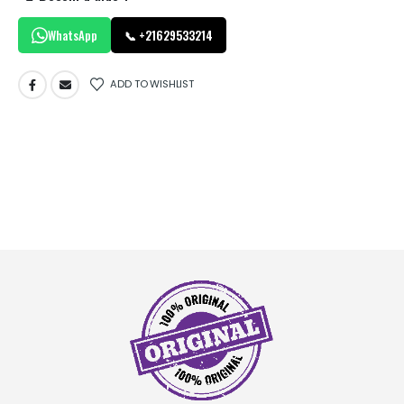
WhatsApp
📞 +21629533214
ADD TO WISHLIST