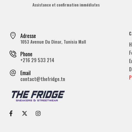
Assistance et confirmation immédiates
C
Adresse
1053 Avenue Du Dinar, Tunisia Mall
H
F
Phone
+216 29 533 214
E
D
Email
P
contact@thefridge.tn