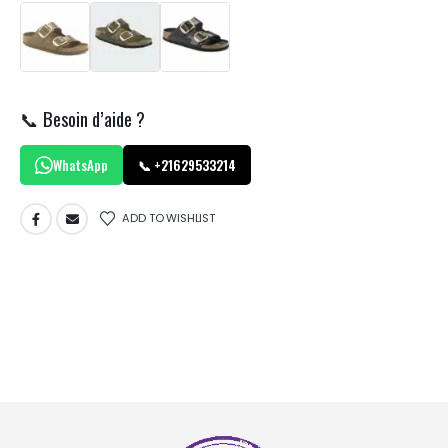
📞 Besoin d’aide ?
WhatsApp
📞 +21629533214
ADD TO WISHLIST