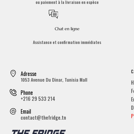
ou paiement à la livraison en espèce
Chat en ligne
Assistance et confirmation immédiates
C
Adresse
1053 Avenue Du Dinar, Tunisia Mall
H
F
Phone
+216 29 533 214
E
D
Email
P
contact@thefridge.tn