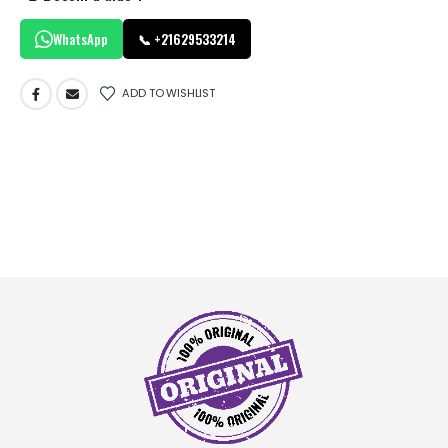
WhatsApp
📞 +21629533214
ADD TO WISHLIST