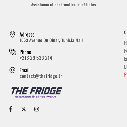
Assistance et confirmation immédiates
C
Adresse
1053 Avenue Du Dinar, Tunisia Mall
H
F
Phone
+216 29 533 214
E
D
Email
P
contact@thefridge.tn