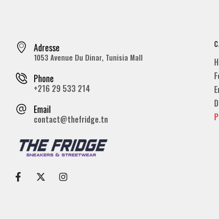
C
Adresse
1053 Avenue Du Dinar, Tunisia Mall
H
F
Phone
+216 29 533 214
E
D
Email
P
contact@thefridge.tn