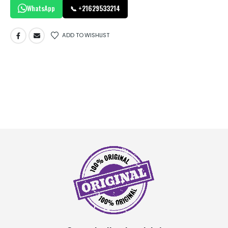
WhatsApp
📞 +21629533214
ADD TO WISHLIST