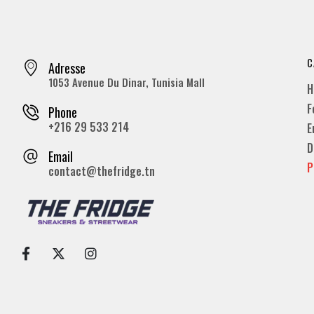
C
Adresse
1053 Avenue Du Dinar, Tunisia Mall
H
F
Phone
+216 29 533 214
E
D
Email
P
contact@thefridge.tn