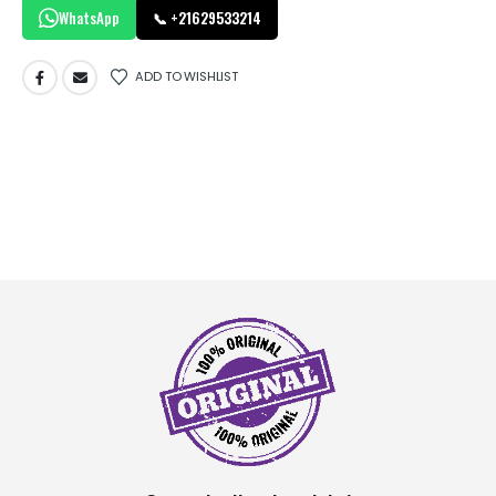
WhatsApp
📞 +21629533214
ADD TO WISHLIST