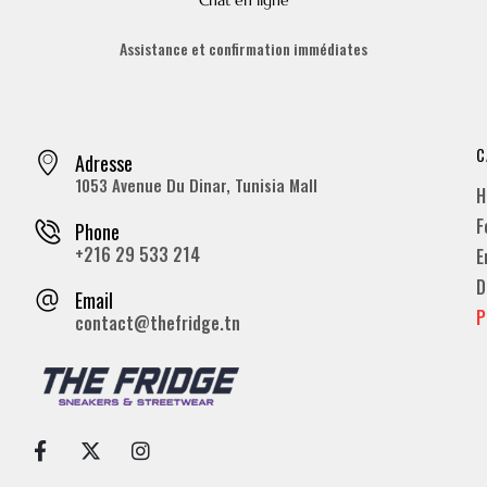
Chat en ligne
Assistance et confirmation immédiates
C
Adresse
1053 Avenue Du Dinar, Tunisia Mall
H
F
Phone
+216 29 533 214
E
D
Email
P
contact@thefridge.tn