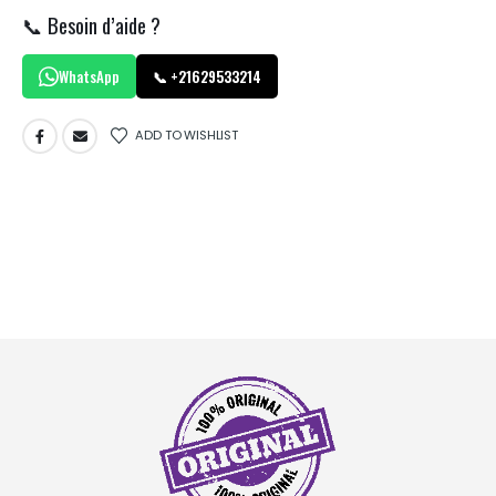
📞 Besoin d’aide ?
WhatsApp
📞 +21629533214
ADD TO WISHLIST