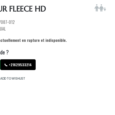
R FLEECE HD
7087-012
UAL
actuellement en rupture et indisponible.
ide ?
📞 +21629533214
ADD TO WISHLIST