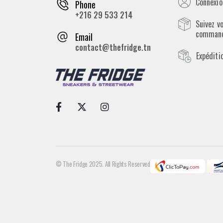
Connexion
Phone
+216 29 533 214
Suivez v
comman
Email
contact@thefridge.tn
Expéditi
© The Fridge 2025. All Rights Reserved