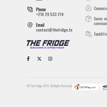
Connexion
Phone
+216 29 533 214
Suivez v
comman
Email
contact@thefridge.tn
Expéditi
© The Fridge 2025. All Rights Reserved