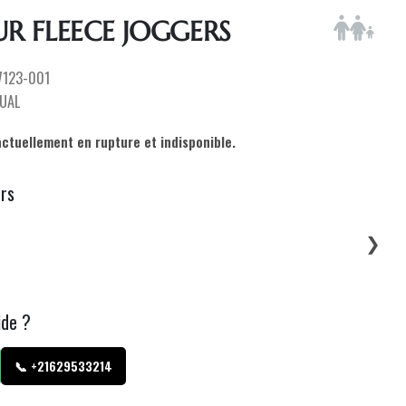
 FLEECE JOGGERS
7123-001
UAL
actuellement en rupture et indisponible.
urs
❯
ide ?
📞 +21629533214