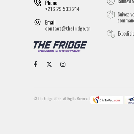
Connexion
Phone
+216 29 533 214
Suivez v
comman
Email
contact@thefridge.tn
Expéditi
© The Fridge 2025. All Rights Reserved