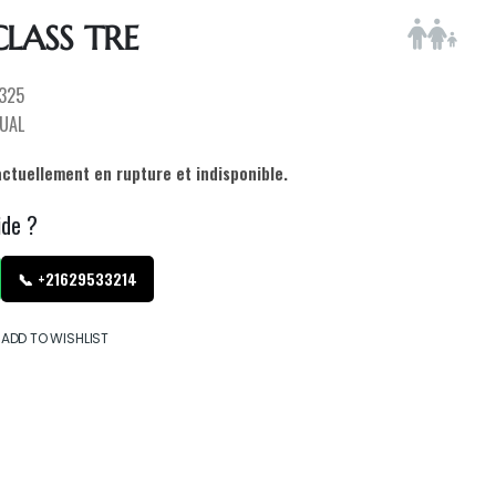
CLASS TRE
325
UAL
actuellement en rupture et indisponible.
ide ?
📞 +21629533214
ADD TO WISHLIST