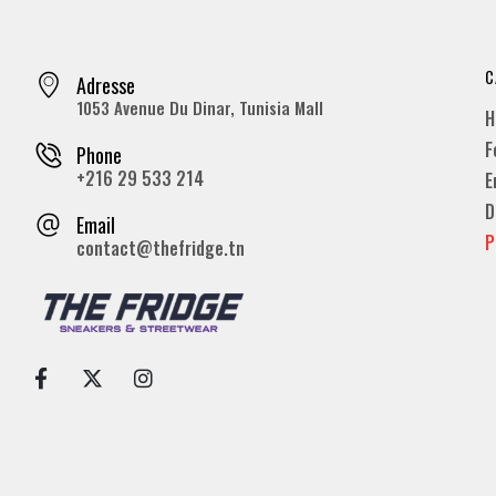
C
Adresse
1053 Avenue Du Dinar, Tunisia Mall
H
F
Phone
+216 29 533 214
E
D
Email
P
contact@thefridge.tn