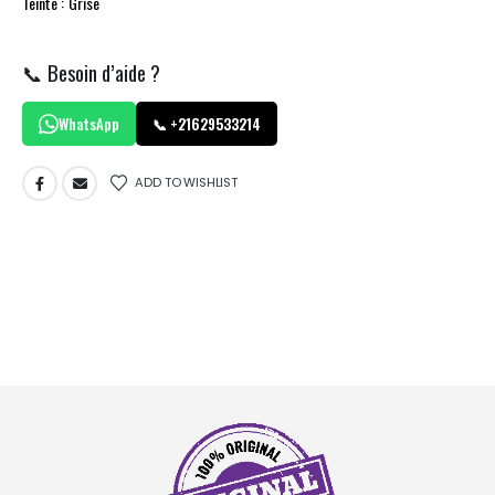
Teinte : Grise
📞 Besoin d’aide ?
WhatsApp
📞 +21629533214
ADD TO WISHLIST