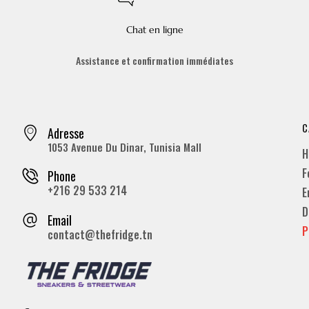
Chat en ligne
Assistance et confirmation immédiates
C
Adresse
1053 Avenue Du Dinar, Tunisia Mall
H
F
Phone
+216 29 533 214
E
D
Email
P
contact@thefridge.tn