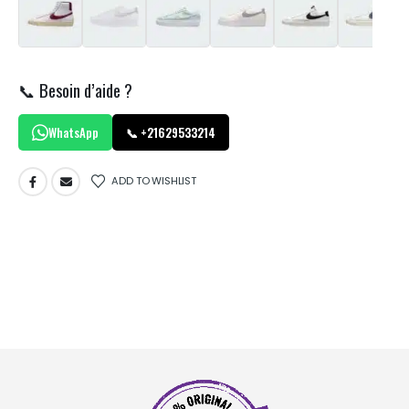
📞 Besoin d’aide ?
WhatsApp
📞 +21629533214
ADD TO WISHLIST