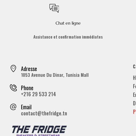
Chat en ligne
Assistance et confirmation immédiates
C
Adresse
1053 Avenue Du Dinar, Tunisia Mall
H
F
Phone
+216 29 533 214
E
D
Email
P
contact@thefridge.tn