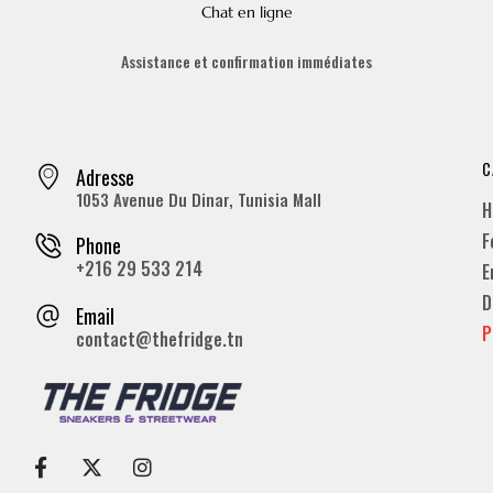
Chat en ligne
Assistance et confirmation immédiates
C
Adresse
1053 Avenue Du Dinar, Tunisia Mall
H
F
Phone
+216 29 533 214
E
D
Email
P
contact@thefridge.tn