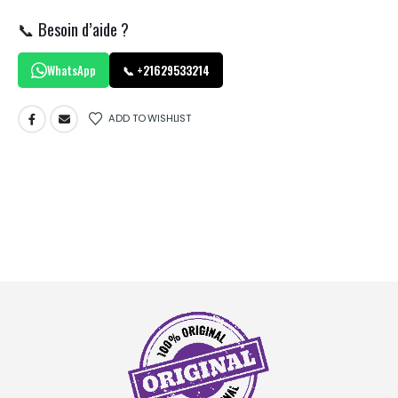
📞 Besoin d’aide ?
WhatsApp
📞 +21629533214
ADD TO WISHLIST