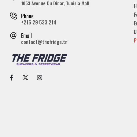
1053 Avenue Du Dinar, Tunisia Mall
H
F
Phone
+216 29 533 214
E
D
Email
P
contact@thefridge.tn