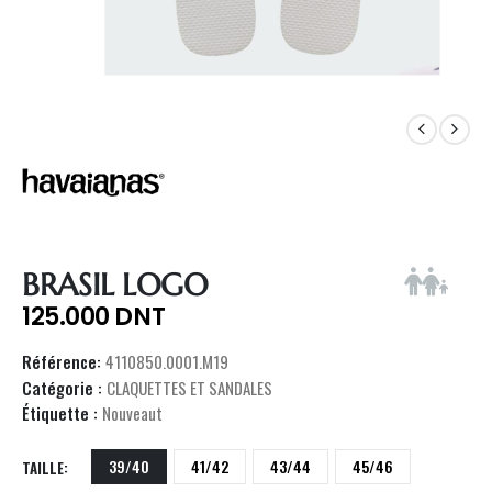
BRASIL LOGO
125.000
DNT
Référence:
4110850.0001.M19
Catégorie :
CLAQUETTES ET SANDALES
Étiquette :
Nouveaut
39/40
41/42
43/44
45/46
TAILLE