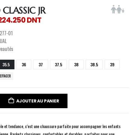
 CLASSIC JR
224.250
DNT
277-01
UAL
veautés
35.5
36
37
37.5
38
38.5
39
EFFACER
AJOUTER AU PANIER
ble et tendance, c’est une chaussure parfaite pour accompagner les enfants
dienne. Baskets classiques, confortables et durables, parfaites pour une