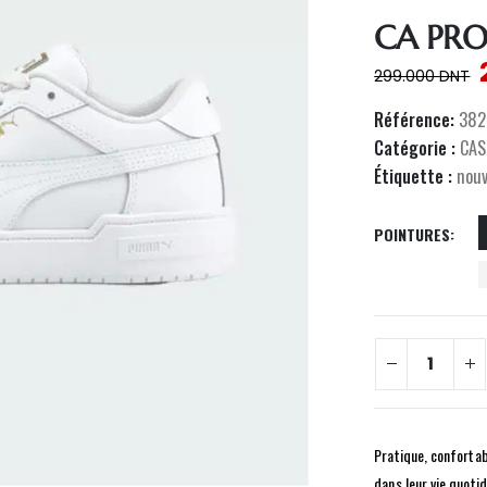
CA PRO
299.000
DNT
Référence:
382
Catégorie :
CAS
Étiquette :
nou
POINTURES
Pratique, conforta
dans leur vie quoti