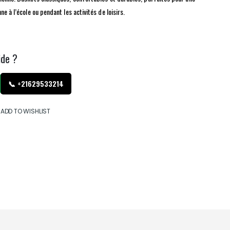
nne à l’école ou pendant les activités de loisirs.
ide ?
📞 +21629533214
ADD TO WISHLIST