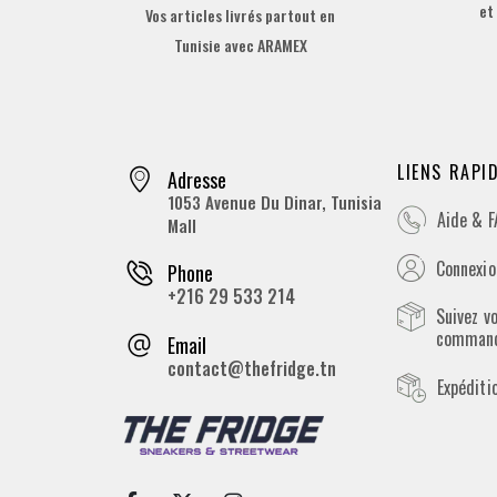
et
Vos articles livrés partout en
Tunisie avec ARAMEX
LIENS RAPI
Adresse
1053 Avenue Du Dinar, Tunisia
Aide & 
Mall
Connexion
Phone
+216 29 533 214
Suivez v
comman
Email
contact@thefridge.tn
Expéditi