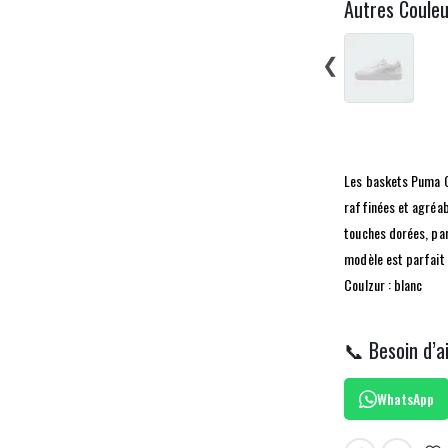
Autres Coule
❮
Les baskets Puma C
raffinées et agréabl
touches dorées, par
modèle est parfait 
Coulzur : blanc
📞 Besoin d’a
WhatsApp