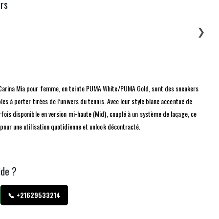
urs
❯
arina Mia pour femme, en teinte PUMA White/PUMA Gold, sont des sneakers
es à porter tirées de l’univers du tennis. Avec leur style blanc accentué de
fois disponible en version mi-haute (Mid), couplé à un système de laçage, ce
pour une utilisation quotidienne et unlook décontracté.
ide ?
📞 +21629533214