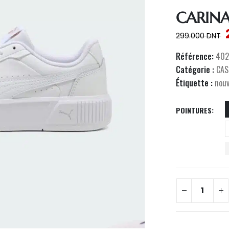
CARIN
299.000
DNT
Référence:
402
Catégorie :
CAS
Étiquette :
nou
POINTURES