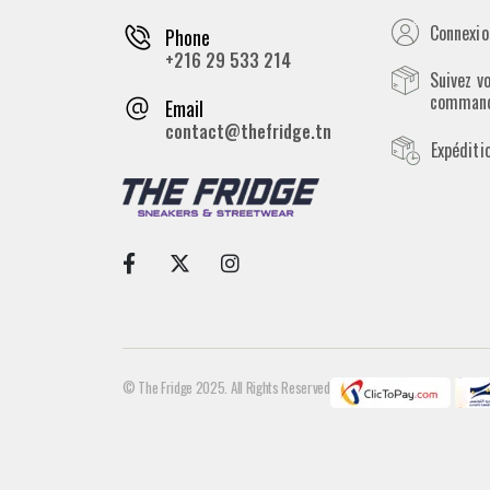
Connexion
Phone
+216 29 533 214
Suivez v
comman
Email
contact@thefridge.tn
Expéditi
© The Fridge 2025. All Rights Reserved