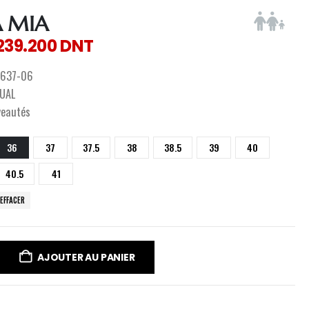
A MIA
239.200
DNT
637-06
UAL
veautés
36
37
37.5
38
38.5
39
40
40.5
41
EFFACER
AJOUTER AU PANIER