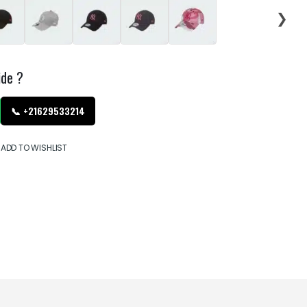
❯
ide ?
📞 +21629533214
ADD TO WISHLIST