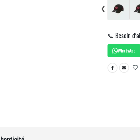
❮
📞 Besoin d’a
WhatsApp
thenticité