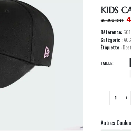
KIDS C
4
65.000
DNT
Référence:
601
Catégorie :
ACC
Étiquette :
Des
TAILLE
Autres Coule