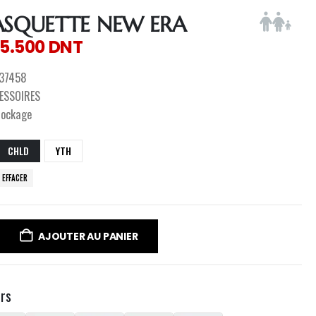
ASQUETTE NEW ERA
5.500
DNT
37458
ESSOIRES
tockage
CHLD
YTH
EFFACER
AJOUTER AU PANIER
urs