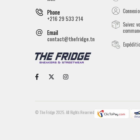
Connexion
Phone
+216 29 533 214
Suivez v
comman
Email
contact@thefridge.tn
Expéditi
© The Fridge 2025. All Rights Reserved