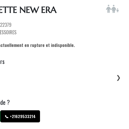
ETTE NEW ERA
22379
ESSOIRES
actuellement en rupture et indisponible.
urs
❯
ide ?
📞 +21629533214