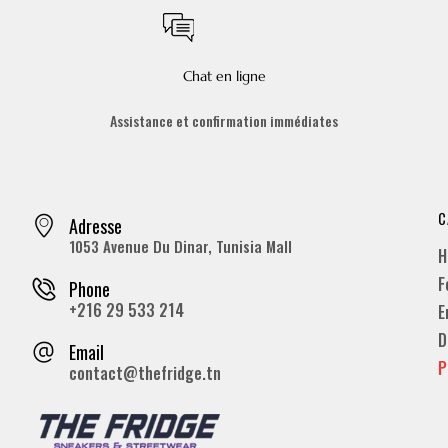
Chat en ligne
Assistance et confirmation immédiates
C
Adresse
1053 Avenue Du Dinar, Tunisia Mall
H
F
Phone
+216 29 533 214
E
D
Email
P
contact@thefridge.tn