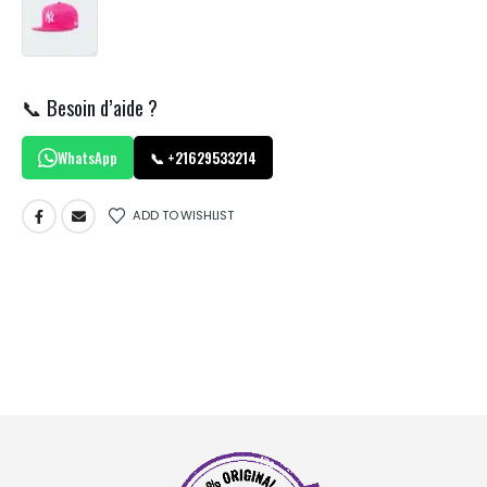
📞 Besoin d’aide ?
WhatsApp
📞 +21629533214
ADD TO WISHLIST