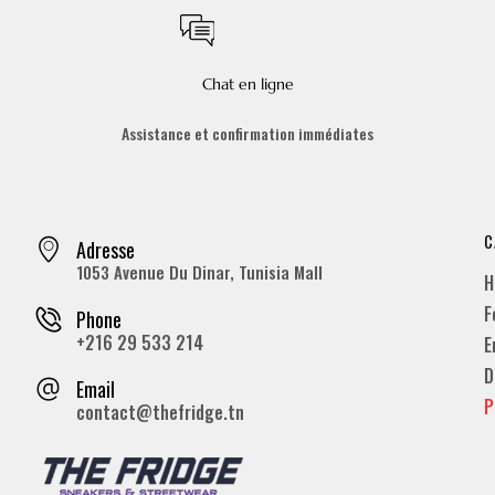
Chat en ligne
Assistance et confirmation immédiates
C
Adresse
1053 Avenue Du Dinar, Tunisia Mall
H
F
Phone
+216 29 533 214
E
D
Email
P
contact@thefridge.tn