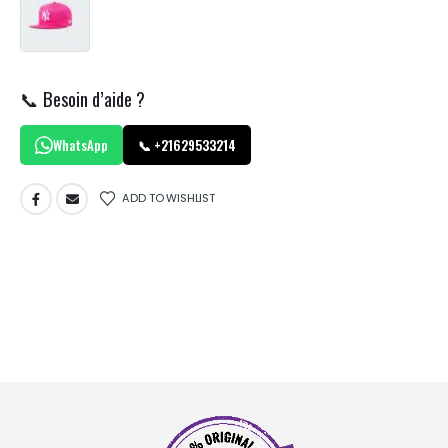
📞 Besoin d’aide ?
WhatsApp
📞 +21629533214
ADD TO WISHLIST