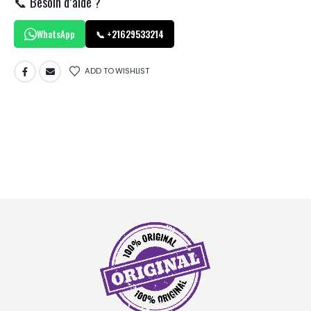
📞 Besoin d’aide ?
WhatsApp
📞 +21629533214
ADD TO WISHLIST