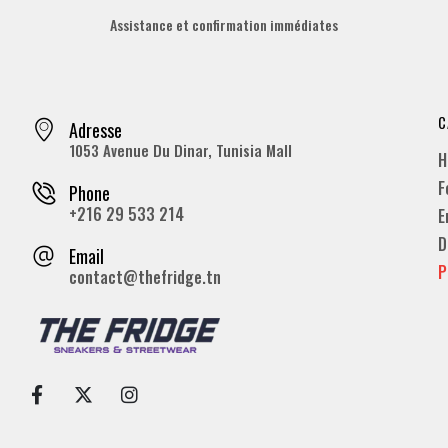
Assistance et confirmation immédiates
C
Adresse
1053 Avenue Du Dinar, Tunisia Mall
H
F
Phone
+216 29 533 214
E
D
Email
P
contact@thefridge.tn