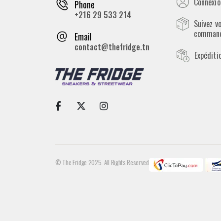
Connexion
Phone
+216 29 533 214
Suivez v
comman
Email
contact@thefridge.tn
Expéditi
© The Fridge 2025. All Rights Reserved