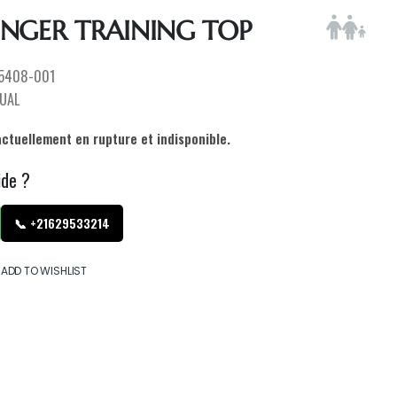
NGER TRAINING TOP
5408-001
UAL
actuellement en rupture et indisponible.
ide ?
📞 +21629533214
ADD TO WISHLIST